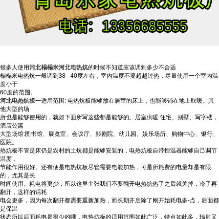
很多人使用
河北榻榻米
河北电热炕
的时候不知道应该调到多少不合适
榻榻米电热炕
一般调到38 - 40度左右，室内温度不要超越过热，尽量使用一个室内温
度小于
60度的范围。
河北电热炕板
一适用范围: 电热炕板能够放在居室的床上，也能够铺在地上取暖。其
他大型的场
所也是能够使用的，就如下面所写这些都是能够的。居室供暖:住宅、别墅、写字楼，
酒店公寓
大型场馆:图书馆、展览室、会议厅、影剧院、幼儿园、娱乐场所、购物中心、银行、
医院。
热炕板不管是床仍是农村的土炕都是能够安装的，电热炕板自带控温器能够自己调节
温度，
节能作用很好。还有便是电热炕板尽管需要电能加热，可是所耗费的电量却是有限
的，尤其是长
时间使用。
耗电将更少，所以这里主张我们不要翻开电热炕热了之后就关掉，冷了再
翻开，这样的话耗
电会更多，因为每次翻开都需要重新加热，而长期开启除了刚开始耗电多-点，后面都
是保温
状态所以后面耗电是很少的哦，电热炕板的适用范围如此广泛，特点如此多，辐射又