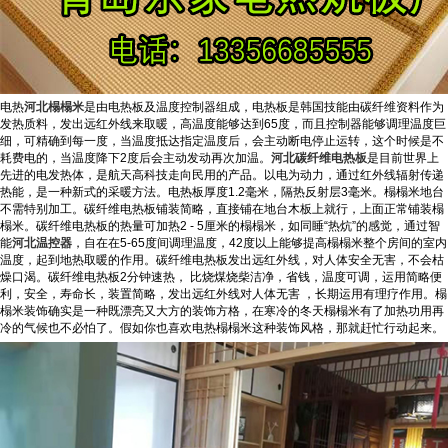
电热
河北榻榻米
是由电热板及温度控制器组成，电热板是韩国技能由碳纤维资料作为
发热质料，发出远红外线来取暖，高温度能够达到65度，而且控制器能够调理温度巨
细，可精确到每一度，当温度抵达指定温度后，会主动断电停止运转，这个时候是不
耗费电的，当温度降下2度后会主动发动再次加温。
河北碳纤维电热板
是目前世界上
先进的电发热体，是航天高科技走向民用的产品。以电为动力，通过红外线辐射传递
热能，是一种新式的采暖方法。电热板厚度1.2毫米，隔热反射层3毫米。榻榻米地台
不需特别加工。碳纤维电热板铺装简略，直接铺在地台木板上就行，上面正常铺装榻
榻米。碳纤维电热板的热量可加热2 - 5厘米的榻榻米，如同睡“热炕”的感觉，通过智
能
河北温控器
，自在在5-65度间调理温度，42度以上能够提高榻榻米整个房间的室内
温度，起到地热取暖的作用。碳纤维电热板发出远红外线，对人体安全无害，不会枯
燥口渴。碳纤维电热板2分钟速热， 比烧煤烧柴洁净，省钱，温度可调，运用简略便
利，安全，寿命长，装置简略，发出远红外线对人体无害 ，长期运用有理疗作用。榻
榻米装饰确实是一种既漂亮又大方的装饰方格，在寒冷的冬天榻榻米有了加热功用再
冷的气候也不必怕了。假如你也喜欢电热榻榻米这种装饰风格，那就赶忙行动起来。