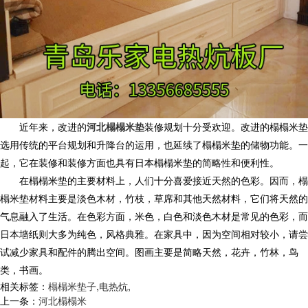
近年来，改进的
河北榻榻米垫
装修规划十分受欢迎。改进的榻榻米垫
选用传统的平台规划和升降台的运用，也延续了榻榻米垫的储物功能。一
起，它在装修和装修方面也具有日本榻榻米垫的简略性和便利性。
在榻榻米垫的主要材料上，人们十分喜爱接近天然的色彩。因而，榻
榻米垫材料主要是淡色木材，竹枝，草席和其他天然材料，它们将天然的
气息融入了生活。在色彩方面，米色，白色和淡色木材是常见的色彩，而
日本墙纸则大多为纯色，风格典雅。在家具中，因为空间相对较小，请尝
试减少家具和配件的腾出空间。图画主要是简略天然，花卉，竹林，鸟
类，书画。
相关标签：
榻榻米垫子
,
电热炕
,
上一条：
河北榻榻米