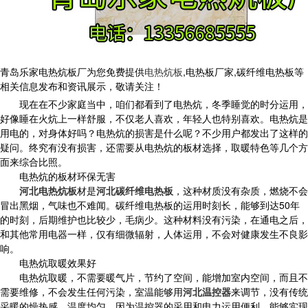
青岛乐家电热炕板厂为您免费提供
电热炕板
,电热板厂家,碳纤维电热板等
相关信息发布和资讯展示，敬请关注！
现在在不少家庭当中，咱们都看到了电热炕，冬季睡觉的时分运用，
好像睡在火炕上一样舒服，不仅老人喜欢，年轻人也特别喜欢。电热炕是
用电的，对身体好吗？电热炕的损害是什么呢？不少用户都发出了这样的
疑问。终究有没有损害，还需要从电热炕的板材选择，取暖特色等几个方
面来综合比照。
电热炕的板材环保无害
河北电热炕板
材是
河北碳纤维电热板
，这种材质没有杂质，燃烧不会
冒出黑烟，气味也不难闻。碳纤维电热板的运用时刻长，能够到达50年
的时刻，后期维护也比较少，毛病少。这种材料没有污染，在通电之后，
和其他常用电器一样，仅有细微辐射，人体运用，不会对健康发生不良影
响。
电热炕取暖效果好
电热炕取暖，不需要暖气片，节约了空间，能增加室内空间，而且不
需要维修，不会发生任何污染，室温能够用
河北温控器
来调节，没有传统
采暖的燥热感，温度均匀。因为温控器的采用和电力运用便利，能够实现