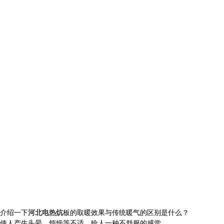
介绍一下
河北电热炕
板的取暖效果与传统暖气的区别是什么？
使人产生头晕，烦燥等不适，给人一种不舒服的感觉。