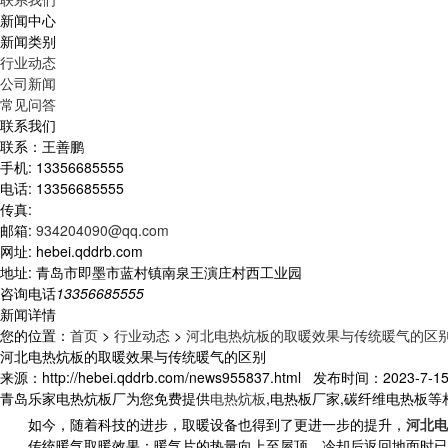
新闻中心
新闻类别
行业动态
公司新闻
常见问答
联系我们
联系：王善鹏
手机: 13356685555
电话: 13356685555
传真:
邮箱:
934204090@qq.com
网址: hebei.qddrb.com
地址: 青岛市即墨市蓝村镇南泉王演庄村西工业园
咨询电话
13356685555
新闻详情
您的位置：
首页
>
行业动态
>
河北电热炕板的取暖效果与传统暖气的区
河北电热炕板的取暖效果与传统暖气的区别
来源：http://hebei.qddrb.com/news955837.html 发布时间：2023-7-15 
青岛乐家电热炕板厂为您免费提供
电热炕板
,电热板厂家,碳纤维电热板
如今，随着科技的进步，取暖设备也得到了更进一步的提升，
河北电
传统暖气取暖效果：暖气片的热量向上至屋顶，冷却后返回地面时已是