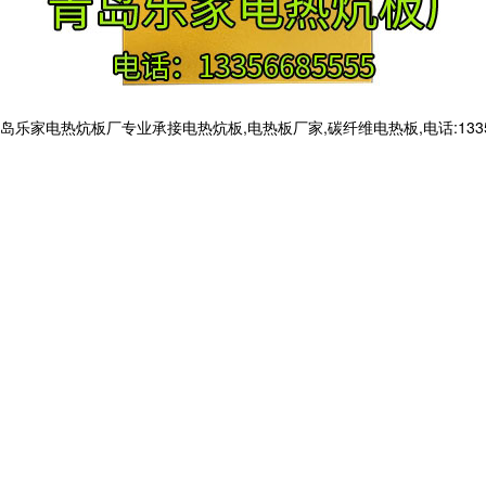
电热炕板厂专业承接电热炕板,电热板厂家,碳纤维电热板,电话:133566