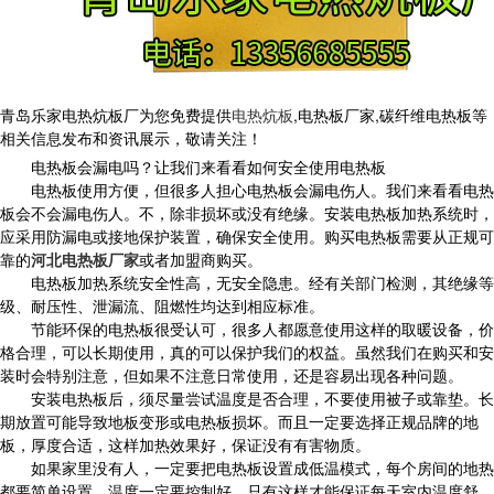
青岛乐家电热炕板厂为您免费提供
电热炕板
,电热板厂家,碳纤维电热板等
相关信息发布和资讯展示，敬请关注！
电热板会漏电吗？让我们来看看如何安全使用电热板
电热板使用方便，但很多人担心电热板会漏电伤人。我们来看看电热
板会不会漏电伤人。不，除非损坏或没有绝缘。安装电热板加热系统时，
应采用防漏电或接地保护装置，确保安全使用。购买电热板需要从正规可
靠的
河北电热板厂家
或者加盟商购买。
电热板加热系统安全性高，无安全隐患。经有关部门检测，其绝缘等
级、耐压性、泄漏流、阻燃性均达到相应标准。
节能环保的电热板很受认可，很多人都愿意使用这样的取暖设备，价
格合理，可以长期使用，真的可以保护我们的权益。虽然我们在购买和安
装时会特别注意，但如果不注意日常使用，还是容易出现各种问题。
安装电热板后，须尽量尝试温度是否合理，不要使用被子或靠垫。长
期放置可能导致地板变形或电热板损坏。而且一定要选择正规品牌的地
板，厚度合适，这样加热效果好，保证没有有害物质。
如果家里没有人，一定要把电热板设置成低温模式，每个房间的地热
都要简单设置，温度一定要控制好。只有这样才能保证每天室内温度舒