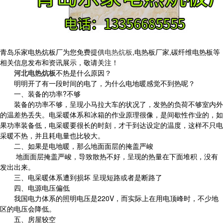
青岛乐家电热炕板厂为您免费提供
电热炕板
,电热板厂家,碳纤维电热板等
相关信息发布和资讯展示，敬请关注！
河北电热炕板
不热是什么原因？
明明开了有一段时间的电了，为什么电地暖感觉不到热呢？
一、装备的功率?不够
装备的功率不够，呈现小马拉大车的状况了，发热的负荷不够室内外
的温差热丢失。电采暖体系和冰箱的作业原理很像，是间歇性作业的，如
果功率装备低，电采暖要很长的时刻，才干到达设定的温度，这样不只电
采暖不热，并且耗电量也比较大。
二、如果是电地暖，那么地面面层的掩盖严峻
地面面层掩盖严峻，导致散热不好，呈现的热量在下面堆积，没有
发出出来。
三、电采暖体系遭到损坏 呈现短路或者是断路了
四、电源电压偏低
我国电力体系的照明电压是220V，而实际上在用电顶峰时，不少地
区的电压会降低。
五、房屋较空