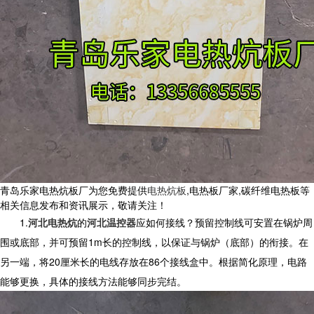
青岛乐家电热炕板厂为您免费提供
电热炕板
,电热板厂家,碳纤维电热板等
相关信息发布和资讯展示，敬请关注！
1.
河北电热炕
的
河北温控器
应如何接线？预留控制线可安置在锅炉周
围或底部，并可预留1m长的控制线，以保证与锅炉（底部）的衔接。在
另一端，将20厘米长的电线存放在86个接线盒中。根据简化原理，电路
能够更换，具体的接线方法能够同步完结。