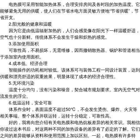
电热膜可采用智能加热体系，合理安排房间及各时段的加热温度。它
能够避免无用的供暖，使人们在节省水电方面灵敏方便地“节省供暖”，节
省开支。
2.阳光般的健康和温暖
因为它是由低温辐射加热的，人们会感觉像在阳光下一样温暖舒适，
空气也十分新鲜。传统体系不会发生干燥和炽热的感觉。
3.添加使用面积
可靠性高，不易损坏，无需维修，因而撤销散热器、锅炉和管道相当
于添加室内使用面积。
4.成本低、经济合理
智能操作的功耗相对较低。该体系可与装饰工程一同设计装置，达到
供暖和漂亮舒适的双重效果，明显体现了成本的经济合理性。
5.无环境污染
温度十分均匀，没有污染和噪音，契合城市规划要求。室内无空气对
流发生的浮尘。
6.低温运转，安全可靠
体系作业时，表面温度不超过50℃，不会发生烫伤、爆炸、火灾等
相关事端。整个体系并联运转，运转十分稳定，可靠性高。
好的，我将向您介绍有关电热膜和电热炕板差异的相关常识。我相信
你读过这本书后，对这两种不同的加热设备的差异有了必定的了解。它们
之间的差异能够从资料和使用范围上加以区别。一起，电热膜有许多特