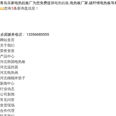
青岛乐家电热炕板厂为您免费提供
电热炕板
,电热板厂家,碳纤维电热板
您有
3
条新询盘信息！
全国服务电话：
13356685555
网站首页
关于我们
荣誉资质
产品中心
河北韩国电热板
河北温控器
河北电热画
河北榻榻米垫子
新闻中心
行业动态
公司新闻
常见问答
发货现场
合作代理
联系我们