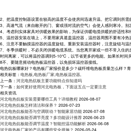
2、把温度控制器设置在较高的温度不会使房间迅速升温。把它调到所需
3、高速气流（来自敞开的门、窗或强对流的空气）会使人感到寒冷。别
4、考虑到实体家具对供暖效果的影响，为保证供暖电缆供暖的舒适性和
5、温控器安装在墙上，不要用家具遮盖温控器，温控器周围不要有冷热
6、注意不要触摸温控器的温度旋钮。重新安装温控器时，注意旋钮与温
7、冬季供暖时，不必关闭供暖电缆系统。当您离开家或一些不常入住的房
时间离家，可以将温控器调到5-10℃，以节省更多的电能。如果长时间
8不、要随意摇动电热板温控器，以免损坏温控器接线。
电热炕板哪家好？电热板厂家报价是多少？碳纤维电热板质量怎么样？青岛乐家
相关标签：
电热板
,
电热板厂家
,
电热板温控器
,
上一条：
河北电热炕板主要功能特点你知道吗
下一条：
如何更好使用河北电热板，下面这五点一定要注意
相关资讯
河北电热炕板安装需要哪些工具？详细教程
2026-08-07
河北电热炕板怎样清洁和保养？
2026-07-23
河北电热炕板能否与空调联动？智能家居功能
2026-07-08
河北电热炕板能否调节亮度？多功能设计推荐
2026-06-23
河北电热炕板能否调节温度？智能控温功能解析
2026-06-08
河北电热板厂家的产品有哪些安全措施？
2026-05-24