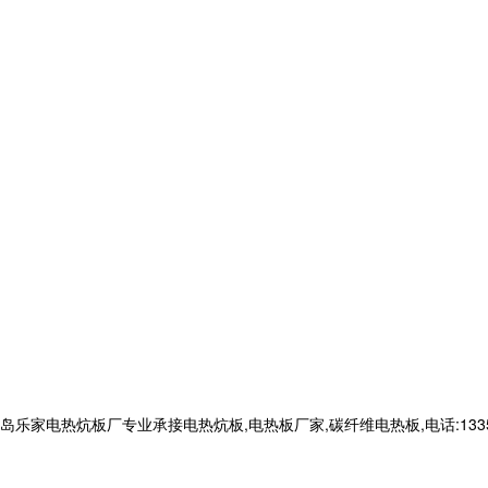
司
电热炕板厂专业承接电热炕板,电热板厂家,碳纤维电热板,电话:133566