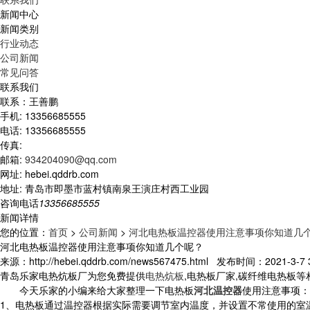
新闻中心
新闻类别
行业动态
公司新闻
常见问答
联系我们
联系：王善鹏
手机: 13356685555
电话: 13356685555
传真:
邮箱:
934204090@qq.com
网址: hebei.qddrb.com
地址: 青岛市即墨市蓝村镇南泉王演庄村西工业园
咨询电话
13356685555
新闻详情
您的位置：
首页
>
公司新闻
>
河北电热板温控器使用注意事项你知道几
河北电热板温控器使用注意事项你知道几个呢？
来源：http://hebei.qddrb.com/news567475.html 发布时间：2021-3-7 3
青岛乐家电热炕板厂为您免费提供
电热炕板
,电热板厂家,碳纤维电热板
今天乐家的小编来给大家整理一下电热板
河北温控器
使用注意事项：
1、电热板通过温控器根据实际需要调节室内温度，并设置不常使用的室