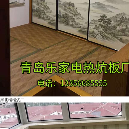
河北榻榻炕厂