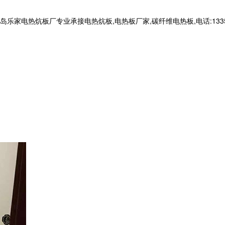
电热炕板厂专业承接电热炕板,电热板厂家,碳纤维电热板,电话:133566