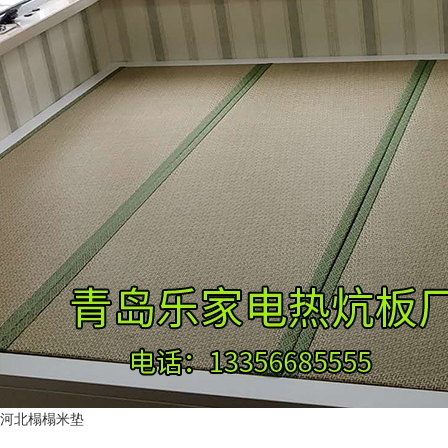
河北榻榻米垫