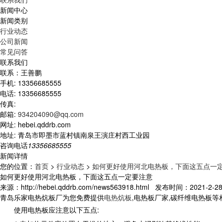
新闻中心
新闻类别
行业动态
公司新闻
常见问答
联系我们
联系：王善鹏
手机: 13356685555
电话: 13356685555
传真:
邮箱:
934204090@qq.com
网址: hebei.qddrb.com
地址: 青岛市即墨市蓝村镇南泉王演庄村西工业园
咨询电话
13356685555
新闻详情
您的位置：
首页
>
行业动态
>
如何更好使用河北电热板，下面这五点一
如何更好使用河北电热板，下面这五点一定要注意
来源：http://hebei.qddrb.com/news563918.html 发布时间：2021-2-28 
青岛乐家电热炕板厂为您免费提供
电热炕板
,电热板厂家,碳纤维电热板
使用电热板应注意以下五点: