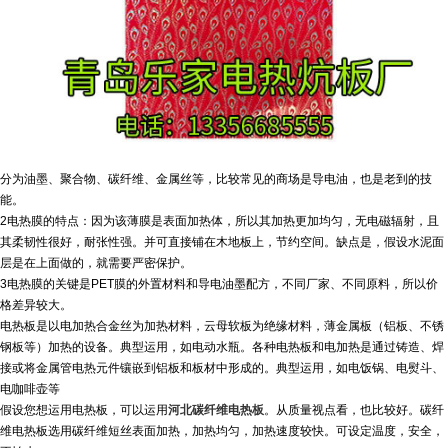
分为油墨、聚合物、碳纤维、金属丝等，比较常见的商场是导电油，也是老到的技
能。
2电热膜的特点：因为该薄膜是表面加热体，所以其加热更加均匀，无电磁辐射，且
其柔韧性很好，耐张性强。并可直接铺在木地板上，节约空间。缺点是，假设水泥面
层是在上面做的，就需要严密保护。
3电热膜的关键是PET膜的外置材料和导电油墨配方，不同厂家、不同原料，所以价
格差异较大。
电热板是以电加热合金丝为加热材料，云母软板为绝缘材料，薄金属板（铝板、不锈
钢板等）加热的设备。典型运用，如电动水瓶。各种电热板和电加热是通过铸造、焊
接或将金属管电热元件镶嵌到铝板和板材中形成的。
典型运用，如电饭锅、电熨斗、
电咖啡壶等
假设您想运用电热板，可以运用
河北碳纤维电热板
。从质量视点看，也比较好。碳纤
维电热板选用碳纤维短丝表面加热，加热均匀，加热速度较快。可设定温度，安全，