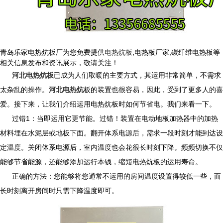
青岛乐家电热炕板厂为您免费提供
电热炕板
,电热板厂家,碳纤维电热板等
相关信息发布和资讯展示，敬请关注！
河北电热炕板
已成为人们取暖的主要方式，其运用非常简单，不需求
太杂乱的操作。
河北电热炕
板
的装置也很容易，因此，受到了更多人的喜
爱。接下来，让我们介绍运用
电热炕板
时如何节省电。我们来看一下。
过错1：当即运用它更节能。过错！装置在电动地板加热器中的加热
材料埋在水泥层或地板下面。翻开体系电源后，需求一段时刻才能到达设
定温度。关闭体系电源后，室内温度也会花很长时刻下降。频频切换不仅
能够节省能源，还能够添加运行本钱，缩短
电热炕板
的运用寿命。
正确的方法：您能够将您通常不运用的房间温度设置得较低一些，而
长时刻离开房间时只需下降温度即可。