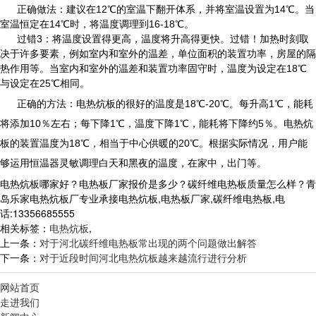
正确做法：建议在12℃的室温下翻开体系，并将室温设置为14℃。当
室温恒定在14℃时，将温度调理到16-18℃。
过错3：将温度设置得更高，温度将升高得更快。过错！加热时刻取
决于许多要素，例如室内和室外的温差，单位面积的装置功率，房屋的隔
热作用等。当室内和室外的温差和装置功率固守时，温度为设定在18℃
与设定在25℃相同。
正确的方法：
电热炕板
的很好的温度是18℃-20℃。每升高1℃，能耗
将添加10％左右；每下降1℃，温度下降1℃，能耗将下降约5％。
电热炕
板
的装置温度为18℃，相当于中心供暖的20℃。根据实际情况，用户能
够运用恒温器灵敏调理白天和黑夜的温度，在家中，出门等。
电热炕板哪家好？电热板厂家报价是多少？碳纤维电热板质量怎么样？青
岛乐家电热炕板厂专业承接电热炕板,电热板厂家,碳纤维电热板,电
话:13356685555
相关标签：
电热炕板
,
上一条：
对于河北碳纤维电热板常出现的两个问题做出解答
下一条：
对于近段时间河北电热炕板越来越流行进行分析
网站首页
走进我们