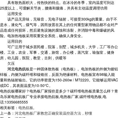
具有散热面积大，传热快的特点。在冰冷的冬季，室内温度可到达
25度以上，可缓解关节炎，腰痛和腿痛，并具有主动温度调理功用
运用安全
该产品无异味，无噪音，无电子辐射，可接受300kg的重量。由于不
是水，液化气，煤气等，因而放置在其上的任何重型家用物品都不会对产
品造成任何损坏，然后避免设施的腐蚀和冻裂，并消除中毒和爆破的风
险。电加热地板采用双重安全系统，确保人身安全。
运用目的
可广泛用于城乡居民楼，院落，别墅，城乡机关，大学，工厂等办公
楼。工业，农业，军事，交通，旅馆，办公楼，蒸汽室，瑜伽室，健身
房，幼儿园，医院，教堂，古刹，供暖等
欠压
河北电热炕
板是一种固体散热板（电热板）。电加热板的外侧为镀铝
锌板，内侧为碳纤维和镍铬丝，反面为绝缘材料。电热板宣布98输入能
量和热辐射输出。它的功率密度为150-260w / M?2220。它能够运用VAC
或DC，其表面温度为10-50℃。
电热炕板哪家好？电热板厂家报价是多少？碳纤维电热板质量怎么样？青
岛乐家电热炕板厂专业承接电热炕板,电热板厂家,碳纤维电热板,电
话:13356685555
相关标签：
电热炕板
,
上一条：
河北电热板厂家教您正确安装温控器方法，秒懂