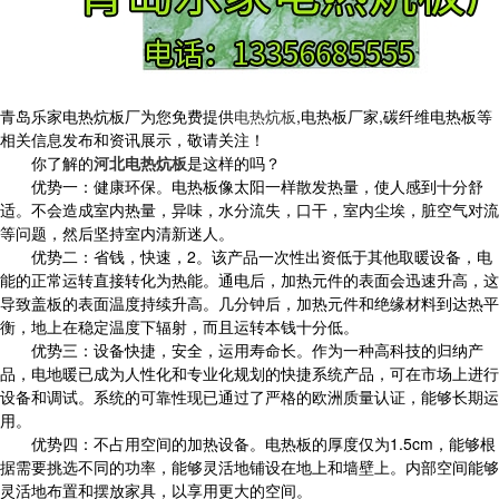
青岛乐家电热炕板厂为您免费提供
电热炕板
,电热板厂家,碳纤维电热板等
相关信息发布和资讯展示，敬请关注！
你了解的
河北电热炕板
是这样的吗？
优势一：健康环保。电热板像太阳一样散发热量，使人感到十分舒
适。不会造成室内热量，异味，水分流失，口干，室内尘埃，脏空气对流
等问题，然后坚持室内清新迷人。
优势二：省钱，快速，2。该产品一次性出资低于其他取暖设备，电
能的正常运转直接转化为热能。通电后，加热元件的表面会迅速升高，这
导致盖板的表面温度持续升高。几分钟后，加热元件和绝缘材料到达热平
衡，地上在稳定温度下辐射，而且运转本钱十分低。
优势三：设备快捷，安全，运用寿命长。作为一种高科技的归纳产
品，电地暖已成为人性化和专业化规划的快捷系统产品，可在市场上进行
设备和调试。系统的可靠性现已通过了严格的欧洲质量认证，能够长期运
用。
优势四：不占用空间的加热设备。电热板的厚度仅为1.5cm，能够根
据需要挑选不同的功率，能够灵活地铺设在地上和墙壁上。内部空间能够
灵活地布置和摆放家具，以享用更大的空间。