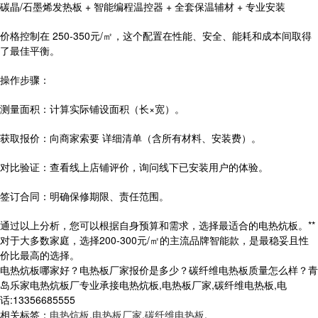
碳晶/石墨烯发热板 + 智能编程温控器 + 全套保温辅材 + 专业安装
价格控制在 250-350元/㎡，这个配置在性能、安全、能耗和成本间取得
了最佳平衡。
操作步骤：
测量面积：计算实际铺设面积（长×宽）。
获取报价：向商家索要 详细清单（含所有材料、安装费）。
对比验证：查看线上店铺评价，询问线下已安装用户的体验。
签订合同：明确保修期限、责任范围。
通过以上分析，您可以根据自身预算和需求，选择最适合的电热炕板。**
对于大多数家庭，选择200-300元/㎡的主流品牌智能款，是最稳妥且性
价比最高的选择。
电热炕板哪家好？电热板厂家报价是多少？碳纤维电热板质量怎么样？青
岛乐家电热炕板厂专业承接电热炕板,电热板厂家,碳纤维电热板,电
话:13356685555
相关标签：
电热炕板
,
电热板厂家
,
碳纤维电热板
,