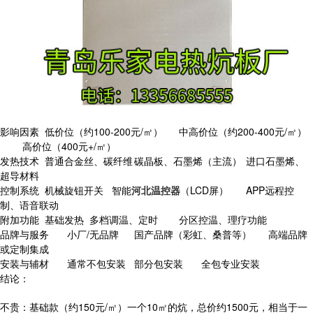
影响因素
低价位（约100-200元/㎡）
中高价位（约200-400元/㎡）
高价位（400元+/㎡）
发热技术
普通合金丝、碳纤维
碳晶板、石墨烯（主流）
进口石墨烯、
超导材料
控制系统
机械旋钮开关
智能
河北温控器
（LCD屏）
APP远程控
制、语音联动
附加功能
基础发热
多档调温、定时
分区控温、理疗功能
品牌与服务
小厂/无品牌
国产品牌（彩虹、桑普等）
高端品牌
或定制集成
安装与辅材
通常不包安装
部分包安装
全包专业安装
结论：
不贵：基础款（约150元/㎡）一个10㎡的炕，总价约1500元，相当于一