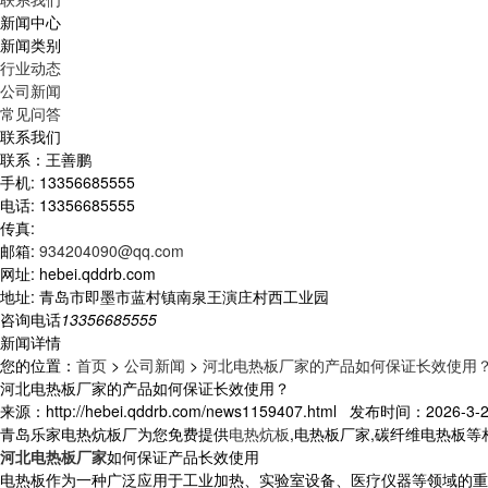
新闻中心
新闻类别
行业动态
公司新闻
常见问答
联系我们
联系：王善鹏
手机: 13356685555
电话: 13356685555
传真:
邮箱:
934204090@qq.com
网址: hebei.qddrb.com
地址: 青岛市即墨市蓝村镇南泉王演庄村西工业园
咨询电话
13356685555
新闻详情
您的位置：
首页
>
公司新闻
>
河北电热板厂家的产品如何保证长效使用
河北电热板厂家的产品如何保证长效使用？
来源：http://hebei.qddrb.com/news1159407.html 发布时间：2026-3-25
青岛乐家电热炕板厂为您免费提供
电热炕板
,电热板厂家,碳纤维电热板
河北电热板厂家
如何保证产品长效使用
电热板作为一种广泛应用于工业加热、实验室设备、医疗仪器等领域的重