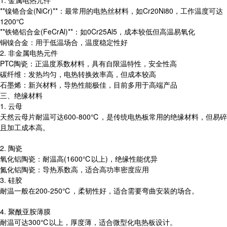
1. 金属电热元件
**镍铬合金(NiCr)**：最常用的电热丝材料，如Cr20Ni80，工作温度可达
1200℃
**铁铬铝合金(FeCrAl)**：如0Cr25Al5，成本较低但高温易氧化
铜镍合金：用于低温场合，温度稳定性好
2. 非金属电热元件
PTC陶瓷：正温度系数材料，具有自限温特性，安全性高
碳纤维：发热均匀，电热转换效率高，但成本较高
石墨烯：新兴材料，导热性能极佳，目前多用于高端产品
三、绝缘材料
1. 云母
天然云母片耐温可达600-800℃，是传统电热板常用的绝缘材料，但易碎
且加工成本高。
2. 陶瓷
氧化铝陶瓷：耐温高(1600℃以上)，绝缘性能优异
氮化铝陶瓷：导热系数高，适合高功率密度应用
3. 硅胶
耐温一般在200-250℃，柔韧性好，适合需要弯曲安装的场合。
4. 聚酰亚胺薄膜
耐温可达300℃以上，厚度薄，适合微型化电热板设计。