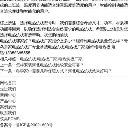
碌的上班族，温度调节功能适合注重温度舒适度的用户，智能控制功能适
合追求便捷和智能化的用户。
综上所述，选择电热炕板型号时，我们需要综合考虑尺寸、功率、材质和
功能等因素，以确保选择到适合自己需求的电热炕板。希望以上信息对您
选择电热炕板有所帮助。祝您购物愉快！
电热炕板哪家好？电热板厂家报价是多少？碳纤维电热板质量怎么样？青
岛乐家电热炕板厂专业承接电热炕板,电热板厂家,碳纤维电热板,电
话:13356685555
相关标签：
电热炕板
,
电热板厂家
,
电热炕板厂家
,
上一条：
怎样安装河北电热炕板比较安全可靠？
下一条：
冬季家中需要几种保暖方式？河北电热炕板效果好吗？
网站首页
走进我们
新闻中心
产品中心
案例展示
联系我们
筑巢ECMS
备案号：
鲁ICP备20021890号