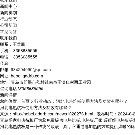
新闻中心
新闻类别
行业动态
公司新闻
常见问答
联系我们
联系：王善鹏
手机: 13356685555
电话: 13356685555
传真:
邮箱:
934204090@qq.com
网址: hebei.qddrb.com
地址: 青岛市即墨市蓝村镇南泉王演庄村西工业园
咨询电话
13356685555
新闻详情
您的位置：
首页
>
行业动态
>
河北电热炕板使用方法及功效有哪些？
河北电热炕板使用方法及功效有哪些？
来源：http://hebei.qddrb.com/news1026276.html 发布时间：2024-6-29
青岛乐家电热炕板厂为您免费提供
电热炕板
,电热板厂家,碳纤维电热板
河北电热炕板
是一种传统的取暖工具，它通过电加热的方式提供温暖的床