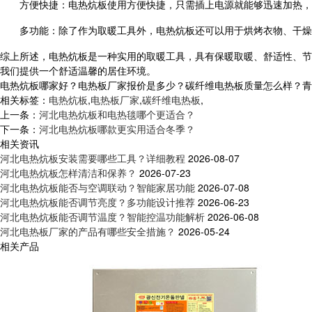
方便快捷：电热炕板使用方便快捷，只需插上电源就能够迅速加热
多功能：除了作为取暖工具外，电热炕板还可以用于烘烤衣物、干燥
综上所述，电热炕板是一种实用的取暖工具，具有保暖取暖、舒适性、节
我们提供一个舒适温馨的居住环境。
电热炕板哪家好？电热板厂家报价是多少？碳纤维电热板质量怎么样？青岛乐家
相关标签：
电热炕板
,
电热板厂家
,
碳纤维电热板
,
上一条：
河北电热炕板和电热毯哪个更适合？
下一条：
河北电热炕板哪款更实用适合冬季？
相关资讯
河北电热炕板安装需要哪些工具？详细教程
2026-08-07
河北电热炕板怎样清洁和保养？
2026-07-23
河北电热炕板能否与空调联动？智能家居功能
2026-07-08
河北电热炕板能否调节亮度？多功能设计推荐
2026-06-23
河北电热炕板能否调节温度？智能控温功能解析
2026-06-08
河北电热板厂家的产品有哪些安全措施？
2026-05-24
相关产品