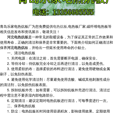
青岛乐家电热炕板厂为您免费提供
电热炕板
,电热板厂家,碳纤维电热板等
相关信息发布和资讯展示，敬请关注！
河北电热炕板
是一种常见的取暖设备，为了保证其正常的工作效果和
使用寿命，正确的清洁和保养是非常重要的。下面将介绍如何正确清洁和
保养
河北电热炕
板，并给出一些延长使用寿命的小贴士。
一、清洁电热炕板
1. 关闭电源：在清洁之前，首先需要断开电源，确保安全。
2. 等待冷却：待炕板完全冷却之后再进行清洁，以免造成烫伤。
3. 使用柔软的布：选择柔软的布料进行清洁，避免使用硬物或金属
刷子，以免刮伤表面。
4. 避免使用化学清洁剂：尽量避免使用含酸、碱或其他刺激性成分
的清洁剂，以免损伤炕板表面。
5. 拆卸炕板外壳：如有需要，可以拆卸炕板外壳进行清洁。清洁过
程中需注意不要弄湿内部电路部分。
6. 定期清洁：建议定期对电热炕板进行清洁，可每季度进行一次。
二、保养电热炕板
1. 防尘：电热炕板长时间使用容易积灰，影响使用效果。定期使用