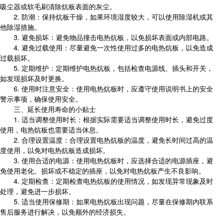
吸尘器或软毛刷清除炕板表面的灰尘。
2. 防潮：保持炕板干燥，如果环境湿度较大，可以使用除湿机或其
他除湿措施。
3. 避免损坏：避免物品撞击电热炕板，以免损坏表面或内部电路。
4. 避免过载使用：尽量避免一次性使用过多的电热炕板，以免造成
过载损坏。
5. 定期维护：定期维护电热炕板，包括检查电源线、插头和开关，
如发现损坏及时更换。
6. 使用时注意安全：使用电热炕板时，应遵守使用说明书上的安全
警示事项，确保使用安全。
三、延长使用寿命的小贴士
1. 适当调整使用时长：根据实际需要适当调整使用时长，避免过度
使用，电热炕板也需要适当休息。
2. 合理设置温度：合理设置电热炕板的温度，避免长时间过高的温
度使用，以免对电热炕板造成损坏。
3. 使用合适的电源：使用电热炕板时，应选择合适的电源插座，避
免使用老化、损坏或不稳定的插座，以免对电热炕板产生不良影响。
4. 定期检查：定期检查电热炕板的使用情况，如发现异常现象及时
处理，避免进一步损坏。
5. 适当使用保修期：如果电热炕板出现问题，尽量在保修期内联系
售后服务进行解决，以免额外的经济损失。