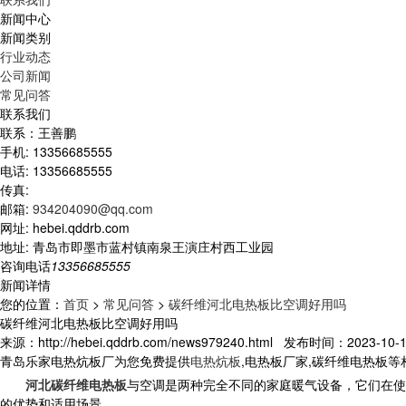
新闻中心
新闻类别
行业动态
公司新闻
常见问答
联系我们
联系：王善鹏
手机: 13356685555
电话: 13356685555
传真:
邮箱:
934204090@qq.com
网址: hebei.qddrb.com
地址: 青岛市即墨市蓝村镇南泉王演庄村西工业园
咨询电话
13356685555
新闻详情
您的位置：
首页
>
常见问答
>
碳纤维河北电热板比空调好用吗
碳纤维河北电热板比空调好用吗
来源：http://hebei.qddrb.com/news979240.html 发布时间：2023-10-14
青岛乐家电热炕板厂为您免费提供
电热炕板
,电热板厂家,碳纤维电热板
河北碳纤维电热板
与空调是两种完全不同的家庭暖气设备，它们在使
的优势和适用场景。