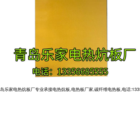
电热炕板厂专业承接电热炕板,电热板厂家,碳纤维电热板,电话:133566