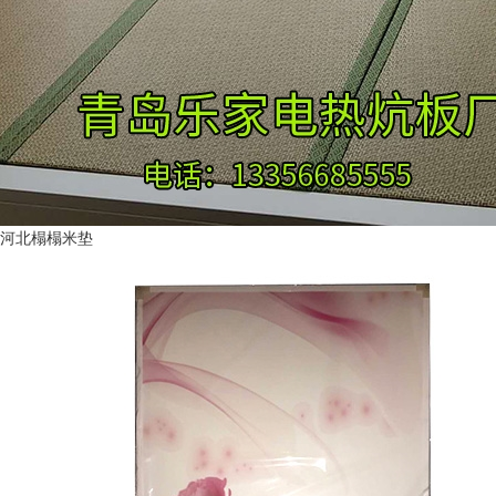
河北榻榻米垫