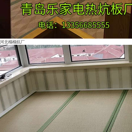
河北榻榻炕厂