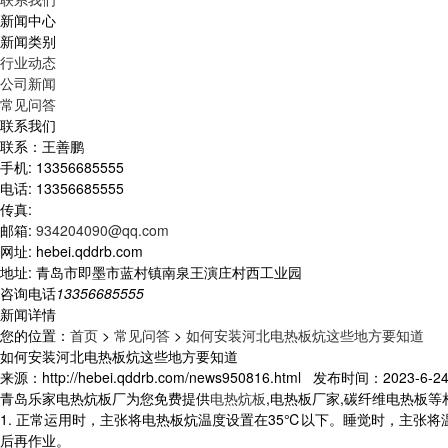
新闻中心
新闻类别
行业动态
公司新闻
常见问答
联系我们
联系：王善鹏
手机: 13356685555
电话: 13356685555
传真:
邮箱:
934204090@qq.com
网址: hebei.qddrb.com
地址: 青岛市即墨市蓝村镇南泉王演庄村西工业园
咨询电话
13356685555
新闻详情
您的位置：
首页
>
常见问答
>
如何安装河北电热板炕这些地方要知道
如何安装河北电热板炕这些地方要知道
来源：http://hebei.qddrb.com/news950816.html 发布时间：2023-6-24 
青岛乐家电热炕板厂为您免费提供
电热炕板
,电热板厂家,碳纤维电热板
1. 正常运用时，主张将电热板炕温度设置在35℃以下。睡觉时，主张
后再作业。