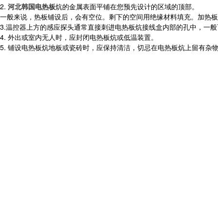
2.
河北韩国电热板
炕的金属表面平铺在您预先设计的区域的顶部。
一般来说，热板铺设后，会有空位。剩下的空间用绝缘材料填充。加热板
3.温控器上方的感应探头通常直接刺进电热板炕接线盒内部的孔中，一般可
4. 外出或室内无人时，应封闭电热板炕或低温装置。
5. 铺设电热板炕地板或瓷砖时，应保持清洁，切忌在电热板炕上留有杂