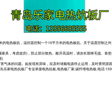
方米的电热板炕，温控器控制一个10平方米的电热板炕。关于温度控制之
无腿家具，考虑放弃)，防止部分散热。敞开高温时，请勿长期将毛毯、靠
)
心有害气体的问题。如发现有异味，应及时堵截电源停止运用，及时查明原
电热炕板厂专业承接电热炕板,电热板厂家,碳纤维电热板,电话:133566