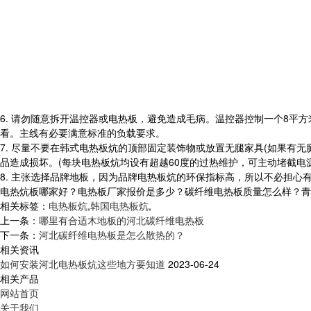
6. 请勿随意拆开温控器或电热板，避免造成毛病。温控器控制一个8平
看。主线有必要满意标准的负载要求。
7. 尽量不要在韩式电热板炕的顶部固定装饰物或放置无腿家具(如果有
品造成损坏。(每块电热板炕均设有超越60度的过热维护，可主动堵截电源
8. 主张选择品牌地板，因为品牌电热板炕的环保指标高，所以不必担
电热炕板哪家好？电热板厂家报价是多少？碳纤维电热板质量怎么样？青岛乐家
相关标签：
电热板炕
,
韩国电热板炕
,
上一条：
哪里有合适木地板的河北碳纤维电热板
下一条：
河北碳纤维电热板是怎么散热的？
相关资讯
如何安装河北电热板炕这些地方要知道
2023-06-24
相关产品
网站首页
关于我们