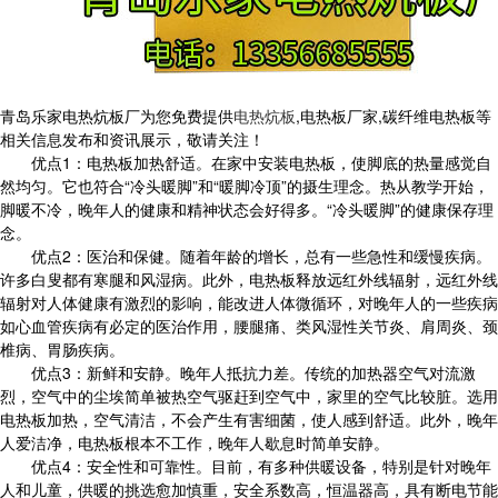
青岛乐家电热炕板厂为您免费提供
电热炕板
,电热板厂家,碳纤维电热板等
相关信息发布和资讯展示，敬请关注！
优点1：电热板加热舒适。在家中安装电热板，使脚底的热量感觉自
然均匀。它也符合“冷头暖脚”和“暖脚冷顶”的摄生理念。热从教学开始，
脚暖不冷，晚年人的健康和精神状态会好得多。“冷头暖脚”的健康保存理
念。
优点2：医治和保健。随着年龄的增长，总有一些急性和缓慢疾病。
许多白叟都有寒腿和风湿病。此外，电热板释放远红外线辐射，远红外线
辐射对人体健康有激烈的影响，能改进人体微循环，对晚年人的一些疾病
如心血管疾病有必定的医治作用，腰腿痛、类风湿性关节炎、肩周炎、颈
椎病、胃肠疾病。
优点3：新鲜和安静。晚年人抵抗力差。传统的加热器空气对流激
烈，空气中的尘埃简单被热空气驱赶到空气中，家里的空气比较脏。选用
电热板加热，空气清洁，不会产生有害细菌，使人感到舒适。此外，晚年
人爱洁净，电热板根本不工作，晚年人歇息时简单安静。
优点4：安全性和可靠性。目前，有多种供暖设备，特别是针对晚年
人和儿童，供暖的挑选愈加慎重，安全系数高，恒温器高，具有断电节能