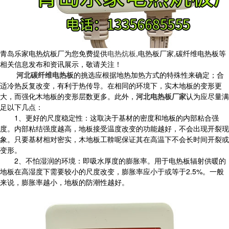
青岛乐家电热炕板厂为您免费提供
电热炕板
,电热板厂家,碳纤维电热板等
相关信息发布和资讯展示，敬请关注！
河北碳纤维电热板
的挑选应根据地热加热方式的特殊性来确定；合
适冷热反复改变，有利于热传导。在相同的环境下，实木地板的变形更
大，而强化木地板的变形层数更多。此外，
河北电热板厂家
认为应尽量满
足以下几点：
1、更好的尺度稳定性：这取决于基材的密度和地板的内部粘合强
度。内部粘结强度越高，地板接受温度改变的功能越好，不会出现开裂现
象。只要基材相对密实，木地板工鞥呢保证其在高温下不会长时间开裂或
变形。
2、不怕湿润的环境：即吸水厚度的膨胀率。用于电热板辐射供暖的
地板在高湿度下需要较小的尺度改变，膨胀率应小于或等于2.5%。一般
来说，膨胀率越小，地板的防潮性越好。