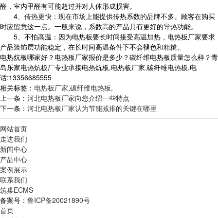
醛，室内甲醛有可能超过并对人体形成损害。
4、传热更快：现在市场上能提供传热系数的品牌不多。顾客在购买
时应留意这一点。一般来说，系数高的产品具有更好的导热功能。
5、不怕高温：因为电热板要长时间接受高温加热，电热板厂家要求
产品装饰层功能稳定，在长时间高温条件下不会褪色和粗糙。
电热炕板哪家好？电热板厂家报价是多少？碳纤维电热板质量怎么样？青
岛乐家电热炕板厂专业承接电热炕板,电热板厂家,碳纤维电热板,电
话:13356685555
相关标签：
电热板厂家
,
碳纤维电热板
,
上一条：
河北电热板厂家向您介绍一些特点
下一条：
河北电热板厂家认为节能减排的关键在哪里
网站首页
走进我们
新闻中心
产品中心
案例展示
联系我们
筑巢ECMS
备案号：
鲁ICP备20021890号
首页