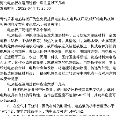
河北电热板在运用过程中应注意以下几点
发布时间：2022-6-11 15:25:00
青岛乐家电热炕板厂为您免费提供
电热炕板
,电热板厂家,碳纤维电热板等
相关信息发布和资讯展示，敬请关注！
电热板广泛运用于各个领域
电热板是一种以电热合金丝为加热材料，云母软板为绝缘材料，金属
薄板（铝板、不锈钢板等）加热的设备。典型运用，如电水壶。金属管状
电热元件铸构成铝板或铝板，或焊接或嵌入铝板或板上，构成各种形状的
电热板和电加热。典型运用包括电饭煲、电熨斗、电咖啡壶等。电热板已
广泛运用于工业、农业、民用、科技、医疗卫生等领域。发热材料为电热
合金丝，其作业原理很简单，就是根本的电热效应。电热板作业时，电流
经过电热合金丝，电热合金丝发热，将电能转化为热能，传递到外壳。电
热板选用绝缘材料设计，确保电热合金丝运转过程中的电流不会对用户构
成安全隐患。
电热板在运用过程中应注意以下几点：
1、硅胶电热设备可带压作业，即用辅佐压板使其紧贴受热面。此时
电热板具有良好的导热性。当作业区温度不逾越240℃时，其功率密度可
达3w/cm2。
2、在空气中干烧时，因为材料的耐温性，电热板的功率密度应小于
1w/cm2；在非连续条件下，功率密度可达1.4w/cm2。