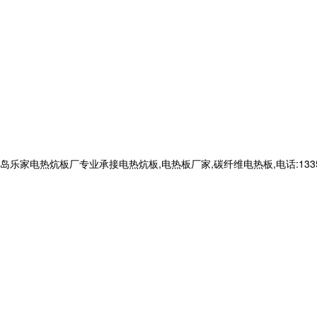
司
电热炕板厂专业承接电热炕板,电热板厂家,碳纤维电热板,电话:133566