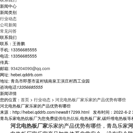
新闻中心
新闻类别
行业动态
公司新闻
常见问答
联系我们
联系：王善鹏
手机: 13356685555
电话: 13356685555
传真:
邮箱:
934204090@qq.com
网址: hebei.qddrb.com
地址: 青岛市即墨市蓝村镇南泉王演庄村西工业园
咨询电话
13356685555
新闻详情
您的位置：
首页
>
行业动态
>
河北电热板厂家乐家的产品优势有哪些
河北电热板厂家乐家的产品优势有哪些
来源：http://hebei.qddrb.com/news817299.html 发布时间：2022-6-2 3
青岛乐家电热炕板厂为您免费提供
电热炕板
,电热板厂家,碳纤维电热板
乐家的产品优势有哪些，青岛乐家
河北电热板厂家