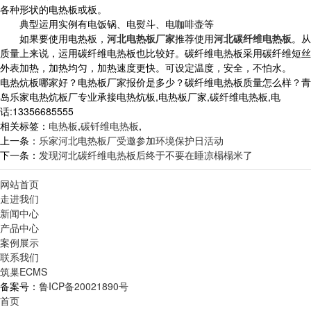
各种形状的电热板或板。
典型运用实例有电饭锅、电熨斗、电咖啡壶等
如果要使用电热板，
河北电热板厂家
推荐使用
河北碳纤维电热板
。从
质量上来说，运用碳纤维电热板也比较好。碳纤维电热板采用碳纤维短丝
外表加热，加热均匀，加热速度更快。可设定温度，安全，不怕水。
电热炕板哪家好？电热板厂家报价是多少？碳纤维电热板质量怎么样？青
岛乐家电热炕板厂专业承接电热炕板,电热板厂家,碳纤维电热板,电
话:13356685555
相关标签：
电热板
,
碳钎维电热板
,
上一条：
乐家河北电热板厂受邀参加环境保护日活动
下一条：
发现河北碳纤维电热板后终于不要在睡凉榻榻米了
网站首页
走进我们
新闻中心
产品中心
案例展示
联系我们
筑巢ECMS
备案号：
鲁ICP备20021890号
首页