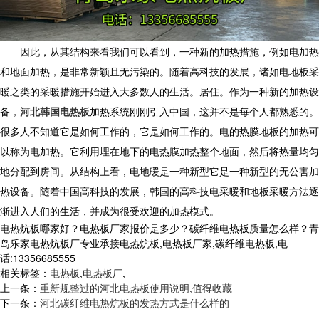
因此，从其结构来看我们可以看到，一种新的加热措施，例如电加热
和地面加热，是非常新颖且无污染的。随着高科技的发展，诸如电地板采
暖之类的采暖措施开始进入大多数人的生活。居住。作为一种新的加热设
备，
河北韩国电热板
加热系统刚刚引入中国，这并不是每个人都熟悉的。
很多人不知道它是如何工作的，它是如何工作的。电的热膜地板的加热可
以称为电加热。它利用埋在地下的电热膜加热整个地面，然后将热量均匀
地分配到房间。从结构上看，电地暖是一种新型它是一种新型的无公害加
热设备。随着中国高科技的发展，韩国的高科技电采暖和地板采暖方法逐
渐进入人们的生活，并成为很受欢迎的加热模式。
电热炕板哪家好？电热板厂家报价是多少？碳纤维电热板质量怎么样？青
岛乐家电热炕板厂专业承接电热炕板,电热板厂家,碳纤维电热板,电
话:13356685555
相关标签：
电热板
,
电热板厂
,
上一条：
重新规整过的河北电热板使用说明,值得收藏
下一条：
河北碳纤维电热炕板的发热方式是什么样的