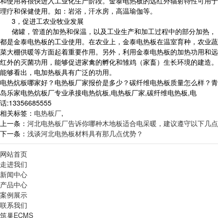
和使用将很快进入工业化生产阶段。金泰电热板的远红外辐射特性可用于
理疗和保健使用。如：岩浴，汗水房，高温瑜伽等。
3，促进工农业牧业发展
储罐，管道的加热和保温，以及工业生产和加工过程中的部分加热，
都是金泰电热板的工业使用。在农业上，金泰电热板在温室育种，农业蔬
菜大棚供暖等方面起着重要作用。另外，利用金泰电热板的加热功用和远
红外的灭菌功用，能够促进家禽的孵化和雏鸡（家畜）生长环境的建造。
能够看出，电加热板具有广泛的功用。
电热炕板哪家好？电热板厂家报价是多少？碳纤维电热板质量怎么样？青
岛乐家电热炕板厂专业承接电热炕板,电热板厂家,碳纤维电热板,电
话:13356685555
相关标签：
电热板厂
,
上一条：
河北电热板厂告诉你哪种木地板适合电采暖，建议遵守以下几点
下一条：
浅谈河北电热板材料具有那几点优势？
网站首页
走进我们
新闻中心
产品中心
案例展示
联系我们
筑巢ECMS