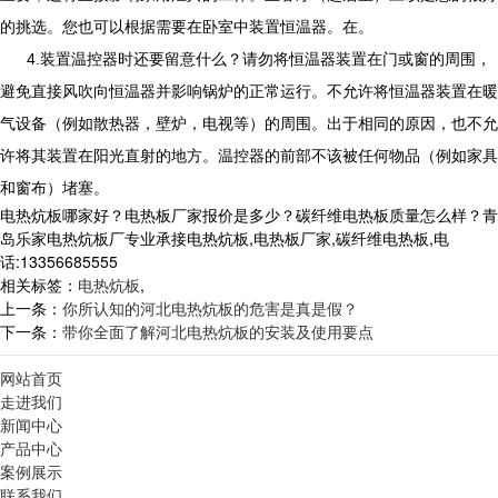
的挑选。您也可以根据需要在卧室中装置恒温器。在。
4.装置
温控器
时还要留意什么？请勿将恒温器装置在门或窗的周围，
避免直接风吹向恒温器并影响锅炉的正常运行。不允许将恒温器装置在暖
气设备（例如散热器，壁炉，电视等）的周围。出于相同的原因，也不允
许将其装置在阳光直射的地方。温控器的前部不该被任何物品（例如家具
和窗布）堵塞。
电热炕板哪家好？电热板厂家报价是多少？碳纤维电热板质量怎么样？青
岛乐家电热炕板厂专业承接电热炕板,电热板厂家,碳纤维电热板,电
话:13356685555
相关标签：
电热炕板
,
上一条：
你所认知的河北电热炕板的危害是真是假？
下一条：
带你全面了解河北电热炕板的安装及使用要点
网站首页
走进我们
新闻中心
产品中心
案例展示
联系我们