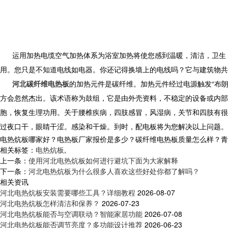
运用加热电缆空气加热体系为浴室加热将使您感到温暖，清洁，卫生，
用。您只是不知道电线如电器。你还记得换墙上的电线吗？它与建筑物共
河北碳纤维电热板
的加热元件是碳纤维。加热元件经过电源触发“布
方会忽然杰出。该术语称为鼓组，它是由外壳资料，不稳定的设备或内部
胞，恢复生理功用。关于腰椎疾病，四肢感冒，风湿病，关节和四肢有很
过夜口干，眼睛干涩。感染和干燥。到时，配电板将为您解决以上问题。
电热炕板哪家好？电热板厂家报价是多少？碳纤维电热板质量怎么样？青岛乐家
相关标签：
电热炕板
,
上一条：
使用河北电热炕板如何进行避坑下面为大家解释
下一条：
河北电热炕板为什么很多人喜欢这些好处你都了解吗？
相关资讯
河北电热炕板安装需要哪些工具？详细教程
2026-08-07
河北电热炕板怎样清洁和保养？
2026-07-23
河北电热炕板能否与空调联动？智能家居功能
2026-07-08
河北电热炕板能否调节亮度？多功能设计推荐
2026-06-23