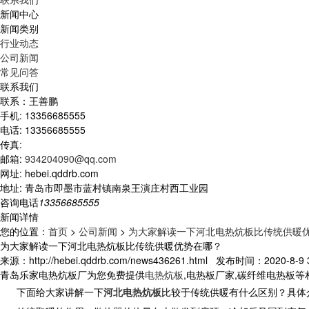
新闻中心
新闻类别
行业动态
公司新闻
常见问答
联系我们
联系：王善鹏
手机: 13356685555
电话: 13356685555
传真:
邮箱:
934204090@qq.com
网址: hebei.qddrb.com
地址: 青岛市即墨市蓝村镇南泉王演庄村西工业园
咨询电话
13356685555
新闻详情
您的位置：
首页
>
公司新闻
>
为大家解读一下河北电热炕板比传统供暖
为大家解读一下河北电热炕板比传统供暖优势在哪？
来源：http://hebei.qddrb.com/news436261.html 发布时间：2020-8-9 3
青岛乐家电热炕板厂为您免费提供
电热炕板
,电热板厂家,碳纤维电热板
下面给大家讲解一下
河北电热炕板
比较于传统供暖有什么区别？具体