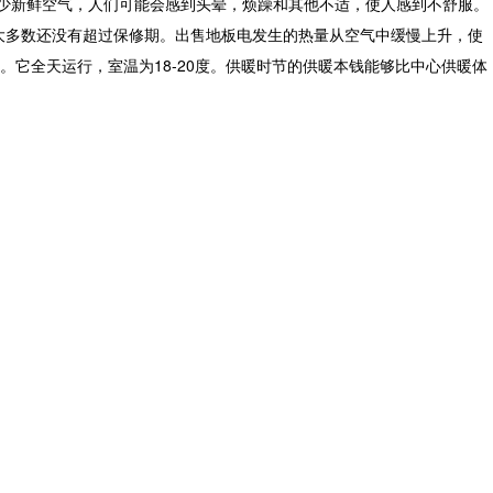
少新鲜空气，人们可能会感到头晕，烦躁和其他不适，使人感到不舒服。
大多数还没有超过保修期。出售地板电发生的热量从空气中缓慢上升，使
它全天运行，室温为18-20度。供暖时节的供暖本钱能够比中心供暖体