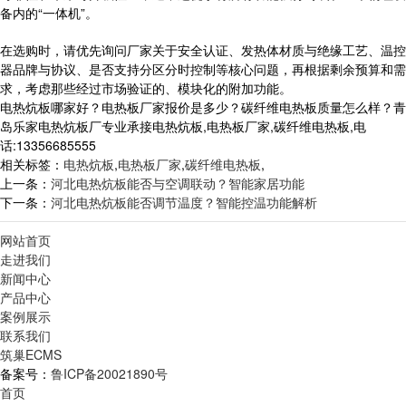
备内的“一体机”。
在选购时，请优先询问厂家关于安全认证、发热体材质与绝缘工艺、温控
器品牌与协议、是否支持分区分时控制等核心问题，再根据剩余预算和需
求，考虑那些经过市场验证的、模块化的附加功能。
电热炕板哪家好？电热板厂家报价是多少？碳纤维电热板质量怎么样？青
岛乐家电热炕板厂专业承接电热炕板,电热板厂家,碳纤维电热板,电
话:13356685555
相关标签：
电热炕板
,
电热板厂家
,
碳纤维电热板
,
上一条：
河北电热炕板能否与空调联动？智能家居功能
下一条：
河北电热炕板能否调节温度？智能控温功能解析
网站首页
走进我们
新闻中心
产品中心
案例展示
联系我们
筑巢ECMS
备案号：
鲁ICP备20021890号
首页