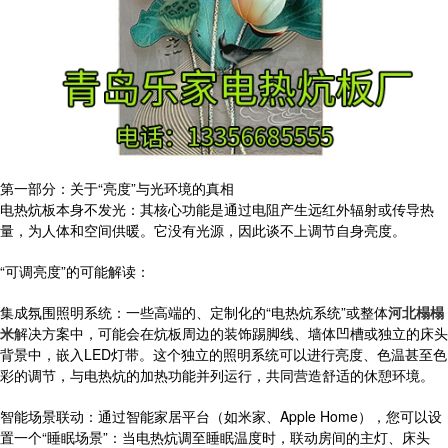
第一部分：关于“亮度”与光环境的真相
电热炕板本身不发光：其核心功能是通过电阻产生远红外辐射或传导热
量，为人体和空间供暖。它没有光源，因此谈不上调节自身亮度。
“可调亮度”的可能解读：
集成氛围照明系统：一些高端的、定制化的“电热炕系统”或整体
河北榻榻
米
解决方案中，可能会在炕板周边的装饰踢脚线、墙体凹槽或独立的床头
背景中，嵌入LED灯带。这个独立的照明系统可以进行亮度、色温甚至色
彩的调节，与电热炕的加热功能并列运行，共同营造舒适的休憩环境。
智能场景联动：通过智能家居平台（如米家、Apple Home），您可以设
置一个“睡眠场景”：当电热炕调至睡眠温度时，联动房间的主灯、床头