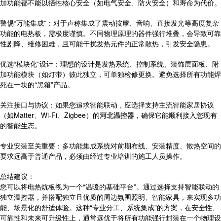
加功能都不能以牺牲核心安全（如电气安全、防火安全）和寿命为代价。
警惕“万能集成”：对于声称集成了震动按摩、音响、直接发光等高度复杂
功能的电热板，需极度谨慎。不同物理原理的器件强行堆叠，会导致可靠
性剧降、维修困难，且可能干扰发热元件的正常散热，引发安全隐患。
优选“模块化”设计：理想的设计是发热系统、控制系统、装饰层面板、附
加功能模块（如灯带）彼此独立，可单独检修更换。避免选择所有功能焊
死在一块的“黑箱”产品。
关注接口与协议：如果您追求智能联动，应选择支持主流智能家居协议
（如Matter、Wi-Fi、Zigbee）的
河北温控器
，确保它能顺利接入您现有
的智能生态。
专业安装至关重要：多功能集成系统对前期布线、安装精度、散热空间的
要求远高于普通产品，必须由经过专业培训的施工人员操作。
总结建议：
您可以将电热炕板视为一个“温暖的基础平台”。通过选择支持智能联动的
独立温控器，并搭配独立且优质的周边氛围照明、智能家具，来实现多功
能、场景化的舒适体验。这种“专业分工、系统集成”的方案，在安全性、
可靠性和未来可升级性上，通常远优于将所有功能强行封装在一个物理设