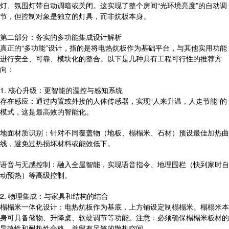
灯、氛围灯带自动调暗或关闭。这实现了整个房间“光环境亮度”的自动调
节，但控制对象是独立的灯具，而非炕板本身。
第二部分：务实的多功能集成设计解析
真正的“多功能”设计，指的是将电热炕板作为基础平台，与其他实用功能
进行安全、可靠、模块化的整合。以下是几种具有工程可行性的推荐方
向：
1. 核心升级：更智能的温控与感知系统
存在感应：通过内置或外接的人体传感器，实现“人来升温，人走节能”的
模式，这是最高效的智能化。
地面材质识别：针对不同覆盖物（地板、榻榻米、石材）预设最佳加热曲
线，避免过热损坏材料或能效低下。
语音与无感控制：融入全屋智能，实现语音指令、地理围栏（快到家时自
动预热）等高级控制。
2. 物理集成：与家具和结构的结合
榻榻米一体化设计：电热炕板作为基底，上方铺设定制榻榻米。榻榻米本
身可具备储物、升降桌、软硬调节等功能。注意：必须确保榻榻米板材的
导热性和耐热性合格，并留有足够的散热空间。